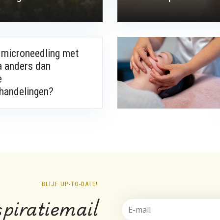
 microneedling met
 anders dan
e
handelingen?
BLIJF UP-TO-DATE!
spiratiemail